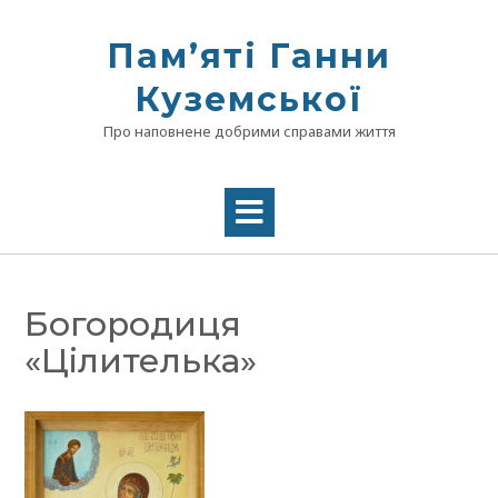
Skip
to
Памʼяті Ганни
content
Куземської
Про наповнене добрими справами життя
Богородиця
«Цілителька»