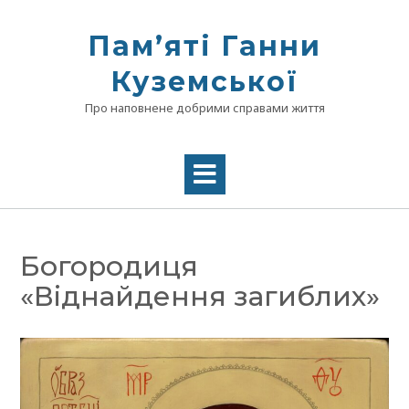
Skip
to
Памʼяті Ганни
content
Куземської
Про наповнене добрими справами життя
Богородиця
«Віднайдення загиблих»