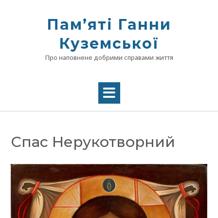
Skip
to
Памʼяті Ганни
content
Куземської
Про наповнене добрими справами життя
Спас Нерукотворний