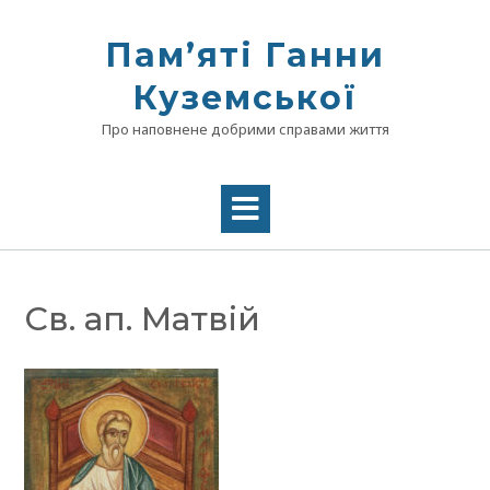
Skip
to
Памʼяті Ганни
content
Куземської
Про наповнене добрими справами життя
Св. ап. Матвій