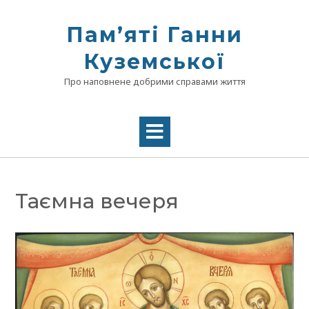
Skip
to
Памʼяті Ганни
content
Куземської
Про наповнене добрими справами життя
Таємна вечеря