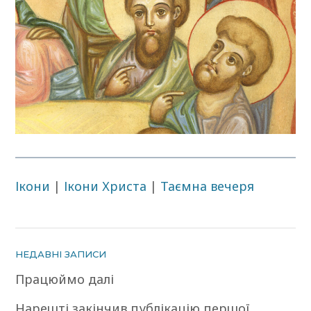
Ікони
|
Ікони Христа
|
Таємна вечеря
НЕДАВНІ ЗАПИСИ
Працюймо далі
Нарешті закінчив публікацію першої