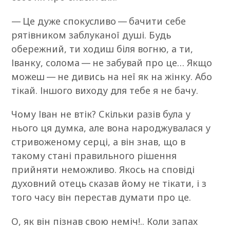
— Це дуже спокусливо — бачити себе
рятівником заблуканої душі. Будь
обережний, ти ходиш біля вогню, а ти,
Іванку, солома — не забувай про це… Якщо
можеш — не дивись на неї як на жінку. Або
тікай. Іншого виходу для тебе я не бачу.
Чому Іван не втік? Скільки разів була у
нього ця думка, але вона народжувалася у
стривоженому серці, а він знав, що в
такому стані правильного рішення
прийняти неможливо. Якось на сповіді
духовний отець сказав йому не тікати, і з
того часу він перестав думати про це.
О, як він пізнав свою неміч!.. Коли запах