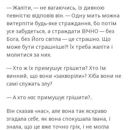
— Жаліти, — не вагаючись, із дивною
певністю відповів він. — Одну мить можна
витерпіти будь-яке страждання, бо потім
усе забудеться, а страждати ВІЧНО — без
Бога, без Його світла — це страшно. Що
може бути страшніше?! Їх треба жаліти і
молитися за них.
— Хто ж їх примушує грішити? Хто їм
винний, що вони «захворіли»? Хіба вони не
самі служать злу?
— А хто
нас
примушує грішити?..
Він сказав «нас», але вона так яскраво
згадала
себе
, як вона спокушала Івана, і
знала, що це вже точно гріх, і не могла