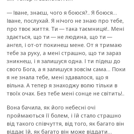
— Іване, знаєш, чого я боюся?.. Я боюся…
Іване, послухай. Я нічого не знаю про тебе,
про твоє життя. Ти — така таємниця!.. Мені
здається, що ти — не людина, що ти —
ангел, і от-от покинеш мене. От я тримаю
тебе за руку, а мені страшно, що ти зараз
зникнеш, і я залишуся одна. І ти підеш до
свого Бога, а я залишуся зовсім сама… Поки
я не знала тебе, мені здавалося, що я
вільна. А тепер я знаходжу волю тільки в
твоїх очах. Без тебе мені сонце не світить!..
Вона бачила, як його небесні очі
проймаються її болем, і їй стало страшно
від такого співчуття, від того, як багато він
віддає їй, як багато він може віддати…