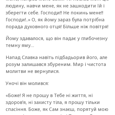
людину, навчи мене, як не зашкодити їй і
зберегти себе. Господи!! Не покинь мене!!
Господи!..» О, як йому зараз була потрібна
порада духовного отця! Більше ніж повітря!
Йому здавалося, що він падає у глибочезну
темну яму…
Напад Славка навіть підбадьорив його, але
розум залишався збуреним. Мир і чистота
молитви не вернулися.
Уночі він молився:
«Боже! Я не прошу в Тебе ні життя, ні
здоров’я, ні захисту тіла, я прошу тільки
спасіння. Боже, як Сам знаєш, порятуй мою