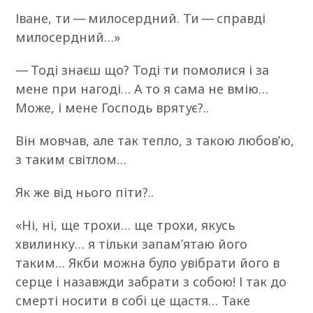
Іване, ти — милосердний. Ти — справді
милосердний…»
— Тоді знаєш що? Тоді ти помолися і за
мене при нагоді… А то я сама не вмію…
Може, і мене Господь врятує?..
Він мовчав, але так тепло, з такою любов’ю,
з таким світлом…
Як же від нього піти?..
«Ні, ні, ще трохи… ще трохи, якусь
хвилинку… я тільки запам’ятаю його
таким… Якби можна було увібрати його в
серце і назавжди забрати з собою! І так до
смерті носити в собі це щастя… Таке