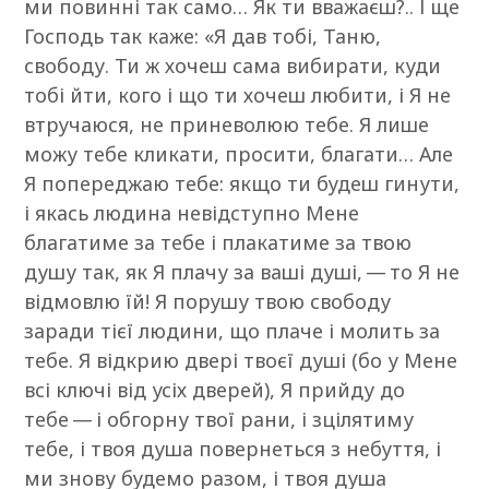
ми повинні так само… Як ти вважаєш?.. І ще
Господь так каже: «Я дав тобі, Таню,
свободу. Ти ж хочеш сама вибирати, куди
тобі йти, кого і що ти хочеш любити, і Я не
втручаюся, не приневолюю тебе. Я лише
можу тебе кликати, просити, благати… Але
Я попереджаю тебе: якщо ти будеш гинути,
і якась людина невідступно Мене
благатиме за тебе і плакатиме за твою
душу так, як Я плачу за ваші душі, — то Я не
відмовлю їй! Я порушу твою свободу
заради тієї людини, що плаче і молить за
тебе. Я відкрию двері твоєї душі (бо у Мене
всі ключі від усіх дверей), Я прийду до
тебе — і обгорну твої рани, і зцілятиму
тебе, і твоя душа повернеться з небуття, і
ми знову будемо разом, і твоя душа