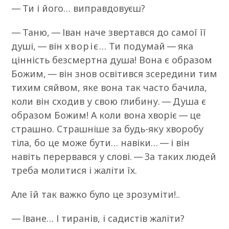
— Ти і його… виправдовуєш?
— Таню, — Іван наче звертався до самої її
душі, — він
хворіє
… Ти подумай — яка
цінність безсмертна душа! Вона є образом
Божим, — він знов освітився зсередини тим
тихим сяйвом, яке вона так часто бачила,
коли він сходив у свою глибину. — Душа є
образом Божим! А коли вона хворіє — це
страшно. Страшніше за будь-яку хворобу
тіла, бо це може бути… навіки… — і він
навіть перервався у слові. — За таких людей
треба молитися і жаліти їх.
Але їй так важко було це зрозуміти!..
— Іване… І тиранів, і садистів жаліти?