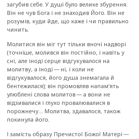
загубив себе. У душі було велике збурення.
Він не чув Бога і не знаходив Його. Він не
розумів, куди йде, що каже і чи правильно
чинить.
Молитися він міг тут тільки вночі надворі
(точніше, молився він постійно, і навіть у
сні, але іноді серце відгукувалося на
молитву, а іноді — ні, і коли не
відгукувалося, його душа знемагала й
бентежилася); він промовляв напам’ять
улюблені слова молитов — а вони не
відзивалися і глухо провалювалися в
порожнечу… Молитва, здавалося, також
покинула його.
І замість образу Пречистої Божої Матері —