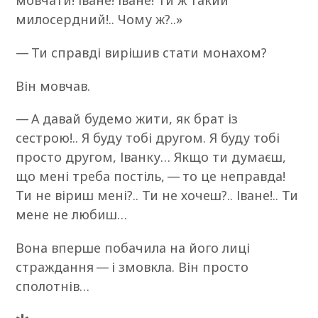
мовчати! Іване! Іване! Ти ж такий
милосердний!.. Чому ж?..»
— Ти справді вирішив стати монахом?
Він мовчав.
— А давай будемо жити, як брат із
сестрою!.. Я буду тобі другом. Я буду тобі
просто другом, Іванку… Якщо ти думаєш,
що мені треба постіль, — то це неправда!
Ти не віриш мені?.. Ти не хочеш?.. Іване!.. Ти
мене не любиш…
Вона вперше побачила на його лиці
страждання — і змовкла. Він просто
сполотнів…