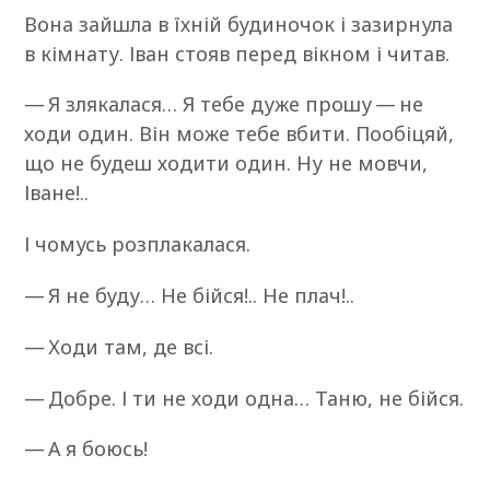
Вона зайшла в їхній будиночок і зазирнула
в кімнату. Іван стояв перед вікном і читав.
— Я злякалася… Я тебе дуже прошу — не
ходи один. Він може тебе вбити. Пообіцяй,
що не будеш ходити один. Ну не мовчи,
Іване!..
І чомусь розплакалася.
— Я не буду… Не бійся!.. Не плач!..
— Ходи там, де всі.
— Добре. І ти не ходи одна… Таню, не бійся.
— А я боюсь!