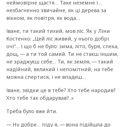
неймовірне щастя… Таке неземне і…
незбагненно звичайне, як ці дерева за
вікном, як повітря, як вода…
Іване, ти такий тихий, мов ліс. Як у Ліни
Костенко: „Цей ліс живий, у нього добрі
очі“… І що б не було: зима, літо, буря, спека,
дощ, — а ти той самий. Ти не стаєш іншим,
не зраджуєш себе… Ти, як земля, — такий
надійний, великий і непомітний, на тебе
можна спертися, і не впадеш…
Іване, звідки це в тебе? Хто тебе народив?
Хто тебе так обдарував?..»
Треба було вже йти.
— Ну добре… піду я, — вона підійшла до