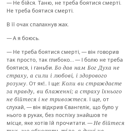
— Не бійся. Таню, не треба боятися смерті.
Не треба боятися смерті.
В її очах спалахнув жах.
— А я боюсь.
— Не треба боятися смерті, — він говорив
так просто, так глибоко… — І болю не треба
боятися, і ганьби.
Бо дав нам Бог Духа не
страху, а сили і любові, і здорового
розуму
. От як!.. І ще:
Коли ви страждаєте
за правду, ви блаженні; а страху їхнього
не бійтеся і не тривожтеся
. І ще, от
слухай, — він відкрив Євангеліє, що було у
нього в руках, без поспіху знайшов те
місце, яке хотів їй прочитати. —
Не бійтеся
тих, що вбивають тіло, а душі не