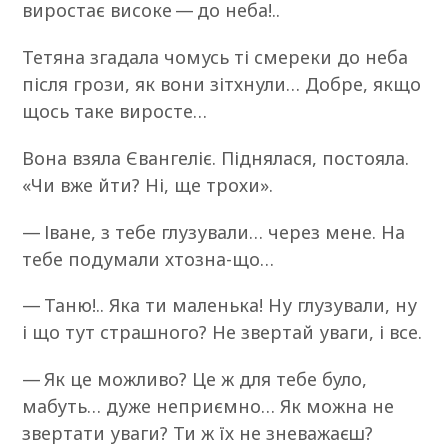
виростає високе — до неба!..
Тетяна згадала чомусь ті смереки до неба
після грози, як вони зітхнули… Добре, якщо
щось таке виросте…
Вона взяла Євангеліє. Піднялася, постояла.
«Чи вже йти? Ні, ще трохи».
— Іване, з тебе глузували… через мене. На
тебе подумали хтозна-що…
— Таню!.. Яка ти маленька! Ну глузували, ну
і що тут страшного? Не звертай уваги, і все.
— Як це можливо? Це ж для тебе було,
мабуть… дуже неприємно… Як можна не
звертати уваги? Ти ж їх не зневажаєш?