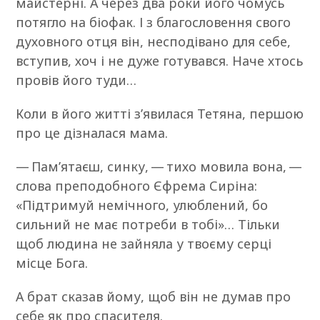
майстерні. А через два роки його чомусь
потягло на біофак. І з благословення свого
духовного отця він, несподівано для себе,
вступив, хоч і не дуже готувався. Наче хтось
провів його туди…
Коли в його житті з’явилася Тетяна, першою
про це дізналася мама.
— Пам’ятаєш, синку, — тихо мовила вона, —
слова преподобного Єфрема Сиріна:
«Підтримуй немічного, улюблений, бо
сильний не має потреби в тобі»… Тільки
щоб людина не зайняла у твоєму серці
місце Бога.
А брат сказав йому, щоб він не думав про
себе як про спасителя.