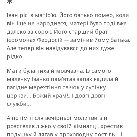
Іван ріс із матір’ю. Його батько помер, коли
він іще не народився, матері було тоді вже
далеко за сорок. Його старший брат —
ієромонах Феодосій — замінив йому батька.
Але тепер він навідувався до них дуже
рідко.
Мати була тиха й мовчазна. Із самого
малечку Іванко пам’ятав запах кадила й
лагідне мерехтіння свічок у сутінку
церкви… Божий храм!.. І довгі-довгі
служби…
А потім після вечірньої молитви він
розстеляв ліжко у своїй кімнатці, хрестив
подушку й лягав у прохолодну постіль… І