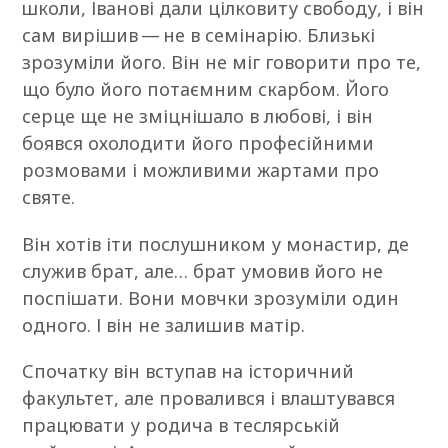
школи, Іванові дали цілковиту свободу, і він
сам вирішив — не в семінарію. Близькі
зрозуміли його. Він не міг говорити про те,
що було його потаємним скарбом. Його
серце ще не зміцнішало в любові, і він
боявся охолодити його професійними
розмовами і можливими жартами про
святе.
Він хотів іти послушником у монастир, де
служив брат, але… брат умовив його не
поспішати. Вони мовчки зрозуміли один
одного. І він не залишив матір.
Спочатку він вступав на історичний
факультет, але провалився і влаштувався
працювати у родича в теслярській