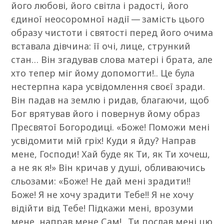
його любові, його світла і радості, його
єдиної неосоромної надії — замість цього
образу чистоти і святості перед його очима
вставала дівчина: її очі, лице, стрункий
стан… Він згадував слова матері і брата, але
хто тепер міг йому допомогти!.. Це була
нестерпна кара усвідомлення своєї зради.
Він падав на землю і ридав, благаючи, щоб
Бог врятував його і повернув йому образ
Пресвятої Богородиці. «Боже! Поможи мені
усвідомити мій гріх! Куди я йду? Направ
мене, Господи! Хай буде як Ти, як Ти хочеш,
а не як я!» Він кричав у душі, обливаючись
сльозами: «Боже! Не дай мені зрадити!!
Боже! Я не хочу зрадити Тебе!! Я не хочу
відійти від Тебе! Підкажи мені, врозуми
мене, направ мене Сам!.. Ти послав мені цю