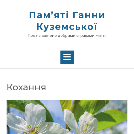
Skip
to
Памʼяті Ганни
content
Куземської
Про наповнене добрими справами життя
Кохання