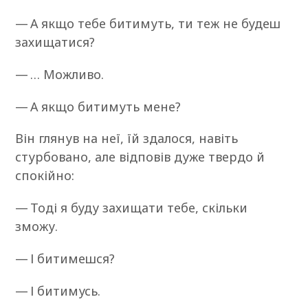
— А якщо тебе битимуть, ти теж не будеш
захищатися?
— … Можливо.
— А якщо битимуть мене?
Він глянув на неї, їй здалося, навіть
стурбовано, але відповів дуже твердо й
спокійно:
— Тоді я буду захищати тебе, скільки
зможу.
— І битимешся?
— І битимусь.