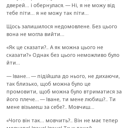
дверей… і обернулася. — Ні, я не можу від
тебе піти… я не можу так піти…
Щось залишилося недомовлене. Без цього
вона не могла вийти…
«Як це сказати?.. А як можна цього не
сказати?» Однак без цього неможливо було
йти…
— Іване… — підійшла до нього, не дихаючи,
так близько, щоб можна було це
промовити, щоб можна було втриматися за
його плече… — Іване, ти мене любиш?.. Ти
мене візьмеш за себе?.. Мовчиш…
«Чого він так… мовчить?.. Він не має тепер