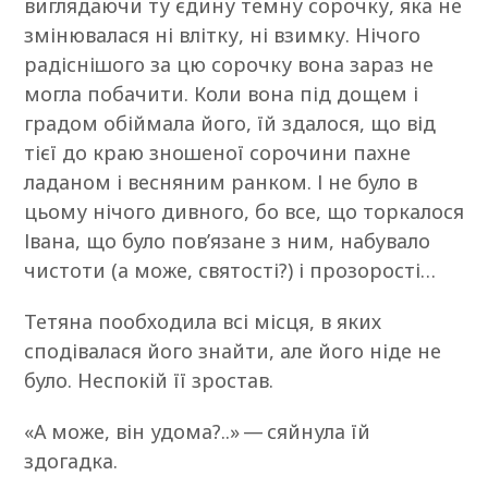
виглядаючи ту єдину темну сорочку, яка не
змінювалася ні влітку, ні взимку. Нічого
радіснішого за цю сорочку вона зараз не
могла побачити. Коли вона під дощем і
градом обіймала його, їй здалося, що від
тієї до краю зношеної сорочини пахне
ладаном і весняним ранком. І не було в
цьому нічого дивного, бо все, що торкалося
Івана, що було пов’язане з ним, набувало
чистоти (а може, святості?) і прозорості…
Тетяна пообходила всі місця, в яких
сподівалася його знайти, але його ніде не
було. Неспокій її зростав.
«А може, він удома?..» — сяйнула їй
здогадка.