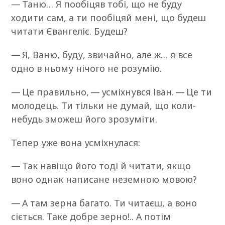
— Таню… Я пообіцяв тобі, що не буду
ходити сам, а ти пообіцяй мені, що будеш
читати Євангеліє. Будеш?
— Я, Ваню, буду, звичайно, але ж… я все
одно в ньому нічого не розумію.
— Це правильно, — усміхнувся Іван. — Це ти
молодець. Ти тільки не думай, що коли-
небудь зможеш його зрозуміти.
Тепер уже вона усміхнулася:
— Так навіщо його тоді й читати, якщо
воно однак написане неземною мовою?
— А там зерна багато. Ти читаєш, а воно
сіється. Таке добре зерно!.. А потім