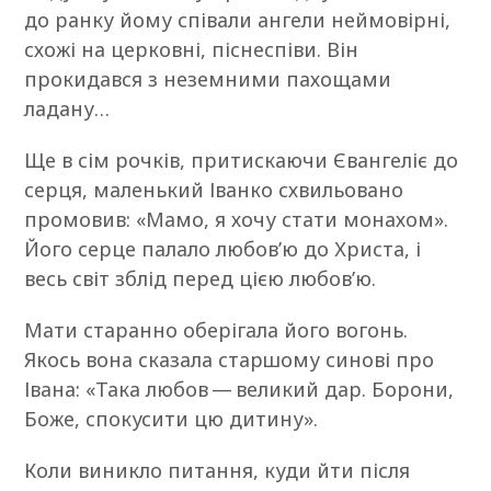
до ранку йому співали ангели неймовірні,
схожі на церковні, піснеспіви. Він
прокидався з неземними пахощами
ладану…
Ще в сім рочків, притискаючи Євангеліє до
серця, маленький Іванко схвильовано
промовив: «Мамо, я хочу стати монахом».
Його серце палало любов’ю до Христа, і
весь світ зблід перед цією любов’ю.
Мати старанно оберігала його вогонь.
Якось вона сказала старшому синові про
Івана: «Така любов — великий дар. Борони,
Боже, спокусити цю дитину».
Коли виникло питання, куди йти після