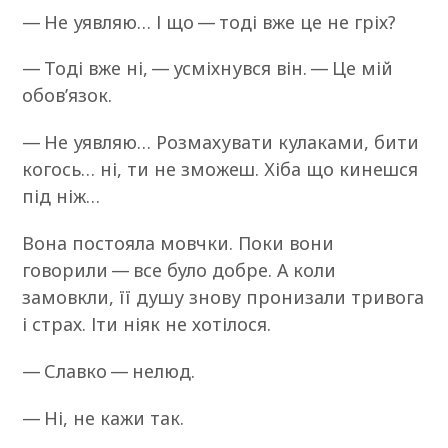
— Не уявляю… І що — тоді вже це не гріх?
— Тоді вже ні, — усміхнувся він. — Це мій
обов’язок.
— Не уявляю… Розмахувати кулаками, бити
когось… ні, ти не зможеш. Хіба що кинешся
під ніж…
Вона постояла мовчки. Поки вони
говорили — все було добре. А коли
замовкли, її душу знову пронизали тривога
і страх. Іти ніяк не хотілося.
— Славко — нелюд.
— Ні, не кажи так.