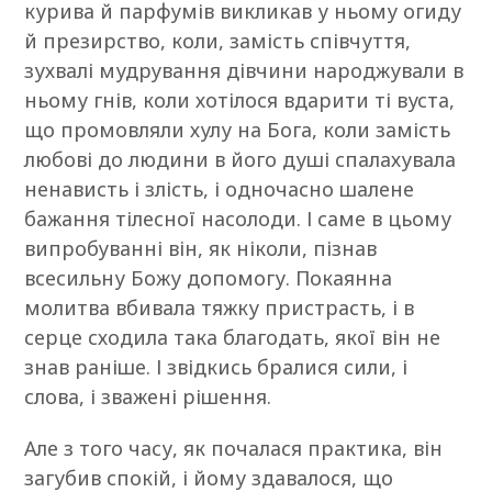
курива й парфумів викликав у ньому огиду
й презирство, коли, замість співчуття,
зухвалі мудрування дівчини народжували в
ньому гнів, коли хотілося вдарити ті вуста,
що промовляли хулу на Бога, коли замість
любові до людини в його душі спалахувала
ненависть і злість, і одночасно шалене
бажання тілесної насолоди. І саме в цьому
випробуванні він, як ніколи, пізнав
всесильну Божу допомогу. Покаянна
молитва вбивала тяжку пристрасть, і в
серце сходила така благодать, якої він не
знав раніше. І звідкись бралися сили, і
слова, і зважені рішення.
Але з того часу, як почалася практика, він
загубив спокій, і йому здавалося, що