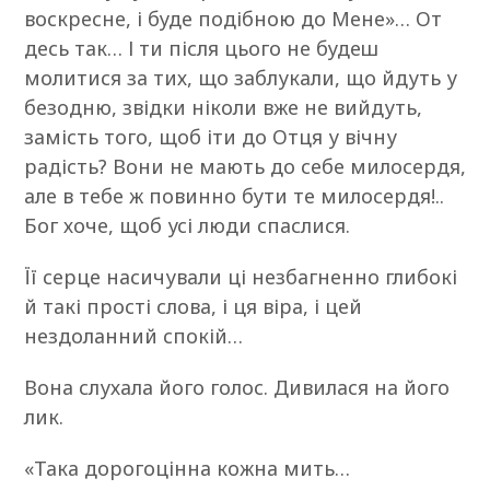
воскресне, і буде подібною до Мене»… От
десь так… І ти після цього не будеш
молитися за тих, що заблукали, що йдуть у
безодню, звідки ніколи вже не вийдуть,
замість того, щоб іти до Отця у вічну
радість? Вони не мають до себе милосердя,
але в тебе ж повинно бути те милосердя!..
Бог хоче, щоб усі люди спаслися.
Її серце насичували ці незбагненно глибокі
й такі прості слова, і ця віра, і цей
нездоланний спокій…
Вона слухала його голос. Дивилася на його
лик.
«Така дорогоцінна кожна мить…