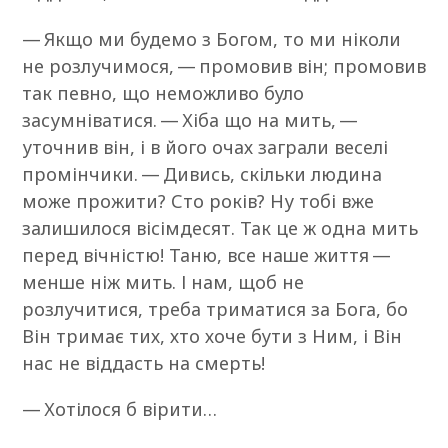
— Якщо ми будемо з Богом, то ми ніколи
не розлучимося, — промовив він; промовив
так певно, що неможливо було
засумніватися. — Хіба що на мить, —
уточнив він, і в його очах заграли веселі
промінчики. — Дивись, скільки людина
може прожити? Сто років? Ну тобі вже
залишилося вісімдесят. Так це ж одна мить
перед вічністю! Таню, все наше життя —
менше ніж мить. І нам, щоб не
розлучитися, треба триматися за Бога, бо
Він тримає тих, хто хоче бути з Ним, і Він
нас не віддасть на смерть!
— Хотілося б вірити…