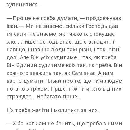
зупинитися…
— Про це не треба думати, — продовжував
Іван. — Ми не знаємо, скільки Господь дав
їм сили, не знаємо, як тяжко їх спокушає
зло… Лише Господь знає, що є в людині і
навіщо; і навіщо люди такі різні, і такі різні
долі. Але Він усіх судитиме… так, як треба.
Він Єдиний судитиме всіх так, як треба. Він
кожного зважить так, як Сам знає. А нам
варто думати тільки про те, що тим людям
погано з гріхом. Гірше, ніж тим, хто від них
страждає… Набагато гірше…
І їх треба жаліти і молитися за них.
— Хіба Бог Сам не бачить, що треба з ними