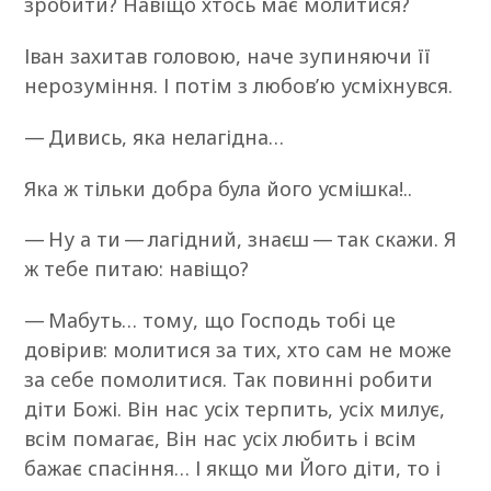
зробити? Навіщо хтось має молитися?
Іван захитав головою, наче зупиняючи її
нерозуміння. І потім з любов’ю усміхнувся.
— Дивись, яка нелагідна…
Яка ж тільки добра була його усмішка!..
— Ну а ти — лагідний, знаєш — так скажи. Я
ж тебе питаю: навіщо?
— Мабуть… тому, що Господь тобі це
довірив: молитися за тих, хто сам не може
за себе помолитися. Так повинні робити
діти Божі. Він нас усіх терпить, усіх милує,
всім помагає, Він нас усіх любить і всім
бажає спасіння… І якщо ми Його діти, то і