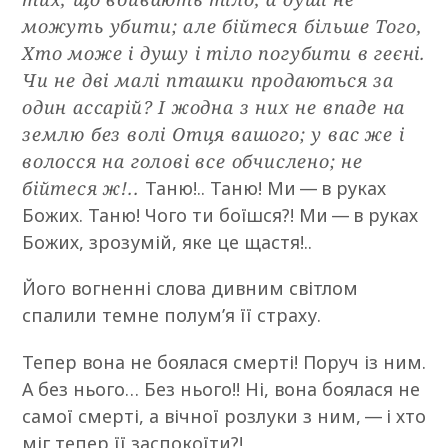
можуть убити; але бійтеся більше Того,
Хто може і душу і тіло погубити в геєні.
Чи не дві малі пташки продаються за
один ассарій? І жодна з них не впаде на
землю без волі Отця вашого; у вас же і
волосся на голові все обчислено; не
бійтеся ж!..
Таню!.. Таню! Ми — в руках
Божих. Таню! Чого ти боїшся?! Ми — в руках
Божих, зрозумій, яке це щастя!..
Його вогненні слова дивним світлом
спалили темне полум’я її страху.
Тепер вона не боялася смерті! Поруч із ним.
А без нього… Без нього!! Ні, вона боялася не
самої смерті, а вічної розлуки з ним, — і хто
міг тепер її заспокоїти?!