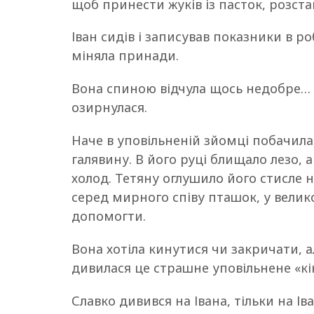
щоб принести жуків із пасток, розста
Іван сидів і записував показники в р
міняла принади.
Вона спиною відчула щось недобре… 
озирнулася.
Наче в уповільненій зйомці побачила,
галявину. В його руці блищало лезо, а
холод. Тетяну оглушило його стисле 
серед мирного співу пташок, у велико
допомогти.
Вона хотіла кинутися чи закричати, але
дивилася це страшне уповільнене «кі
Славко дивився на Івана, тільки на 