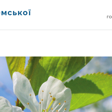
емської
Г