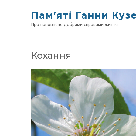
Skip
to
Памʼяті Ганни Куз
content
Про наповнене добрими справами життя
Кохання