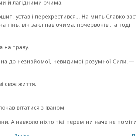
ми й лагідними очима.
зошит, устав і перехрестився… На мить Славко за
на тінь, він закліпав очима, почервонів… а тоді
а на траву.
 вона до незнайомої, невидимої розумної Сили. —
і своє життя.
 почав вітатися з Іваном.
ни. А навколо ніхто тієї переміни наче не поміти
Зміст
Д