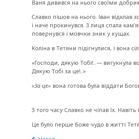
Ваня дивився на нього своїми добри
Славко пішов на нього. Іван відклав 
і наче прокинувся. З лиця спала кам’я
повернувся і мовчки зник у кущах.
Коліна в Тетяни підігнулися, і вона сіл
«Господи, дякую Тобі!.. — вигукнула
Дякую Тобі за це!..»
«За це»
вона готова була віддати Богов
З того часу Славко не чіпав їх. Навіть
Це було перше Боже чудо в житті Тетя
Назад