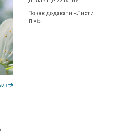
Додав ще 22 ікони
Почав додавати «Листи
Лізі»
алі
,