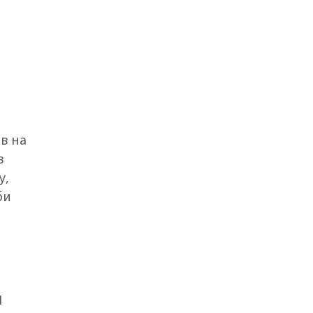
в на
в
у,
би
І