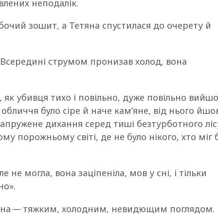
влених неподалік.
обочий зошит, а Тетяна спустилася до очерету й
Всередині струмом пронизав холод, вона
 як убивця тихо і повільно, дуже повільно вийшо
 обличчя було сіре й наче кам’яне, від нього йшо
напружене дихання серед тиші безтурботного ліс
му порожньому світі, де не було нікого, хто міг 
 не могла, вона заціпеніла, мов у сні, і тільки
но».
Івана — тяжким, холодним, невидющим поглядом. 