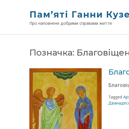
Skip
to
Памʼяті Ганни Куз
content
Про наповнене добрими справами життя
Позначка:
Благовіще
Благ
Благові
Tagged
Ар
Дванадеся