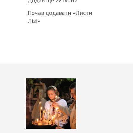
Додав ще 22 ікони
Почав додавати «Листи
Лізі»