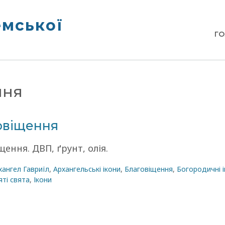
емської
Г
ння
овіщення
щення. ДВП, ґрунт, олія.
хангел Гавриїл
,
Архангельські ікони
,
Благовіщення
,
Богородичні 
ті свята
,
Ікони