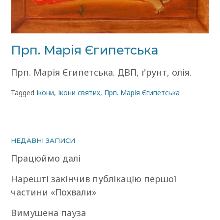
Прп. Марія Єгипетська
Прп. Марія Єгипетська. ДВП, ґрунт, олія.
Tagged
Ікони
,
Ікони святих
,
Прп. Марія Єгипетська
НЕДАВНІ ЗАПИСИ
Працюймо далі
Нарешті закінчив публікацію першої
частини «Похвали»
Вимушена пауза