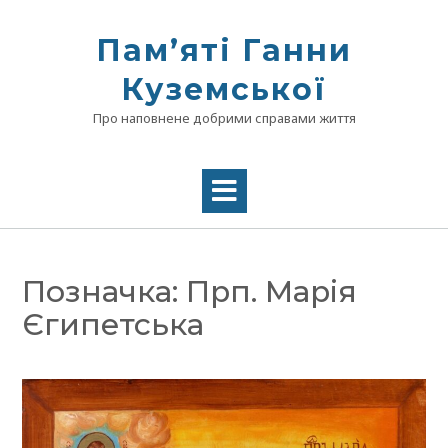
Skip
to
Памʼяті Ганни
content
Куземської
Про наповнене добрими справами життя
Позначка:
Прп. Марія
Єгипетська