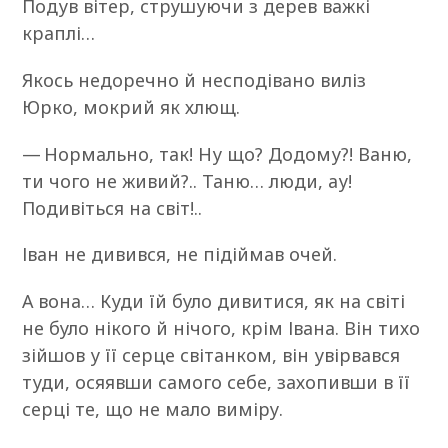
Подув вітер, струшуючи з дерев важкі
краплі…
Якось недоречно й несподівано виліз
Юрко, мокрий як хлющ.
— Нормально, так! Ну що? Додому?! Ваню,
ти чого не живий?.. Таню… люди, ау!
Подивіться на світ!..
Іван не дивився, не підіймав очей.
А вона… Куди їй було дивитися, як на світі
не було нікого й нічого, крім Івана. Він тихо
зійшов у її серце світанком, він увірвався
туди, осяявши самого себе, захопивши в її
серці те, що не мало виміру.