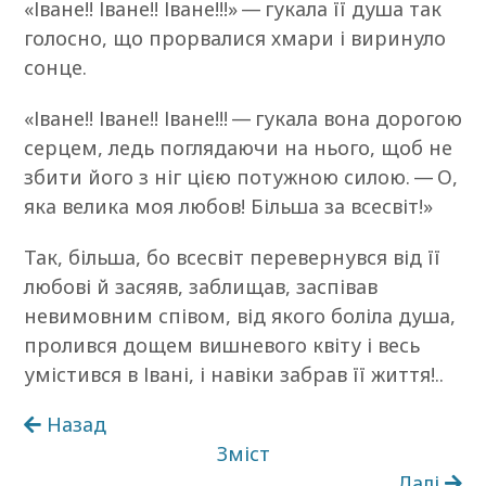
«Іване!! Іване!! Іване!!!» — гукала її душа так
голосно, що прорвалися хмари і виринуло
сонце.
«Іване!! Іване!! Іване!!! — гукала вона дорогою
серцем, ледь поглядаючи на нього, щоб не
збити його з ніг цією потужною силою. — О,
яка велика моя любов! Більша за всесвіт!»
Так, більша, бо всесвіт перевернувся від її
любові й засяяв, заблищав, заспівав
невимовним співом, від якого боліла душа,
пролився дощем вишневого квіту і весь
умістився в Івані, і навіки забрав її життя!..
Назад
Зміст
Далі