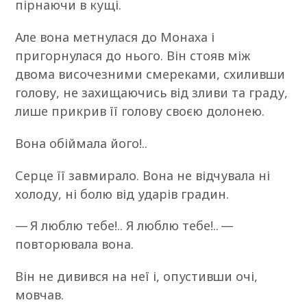
пірнаючи в кущі.
Але вона метнулася до Монаха і
пригорнулася до нього. Він стояв між
двома височезними смереками, схиливши
голову, не захищаючись від зливи та граду,
лише прикрив її голову своєю долонею.
Вона обіймала його!..
Серце її завмирало. Вона не відчувала ні
холоду, ні болю від ударів градин.
— Я люблю тебе!.. Я люблю тебе!.. —
повторювала вона.
Він не дивився на неї і, опустивши очі,
мовчав.