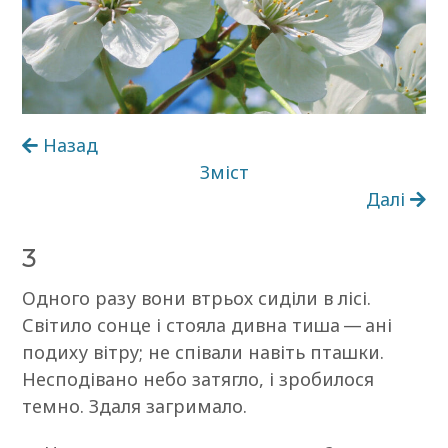
Назад
Зміст
Далі
3
Одного разу вони втрьох сиділи в лісі.
Світило сонце і стояла дивна тиша — ані
подиху вітру; не співали навіть пташки.
Несподівано небо затягло, і зробилося
темно. Здаля загримало.