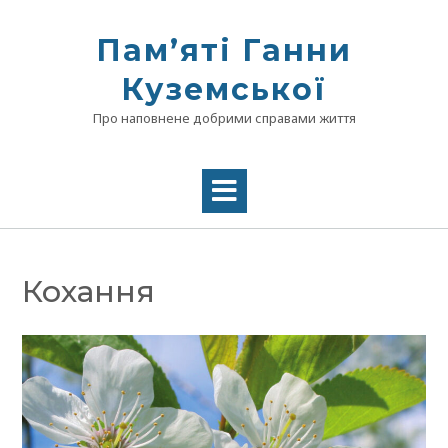
Skip
to
Памʼяті Ганни
content
Куземської
Про наповнене добрими справами життя
Кохання