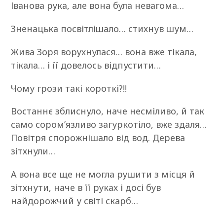
Іванова рука, але вона була невагома…
Зненацька посвітлішало… стихнув шум…
Жива Зоря ворухнулася… вона вже тікала,
тікала… і її довелось відпустити…
Чому грози такі короткі?!!
Востаннє зблиснуло, наче несміливо, й так
само сором’язливо загуркотіло, вже здаля…
Повітря спорожнішало від вод. Дерева
зітхнули…
А вона все ще не могла рушити з місця й
зітхнути, наче в її руках і досі був
найдорожчий у світі скарб…