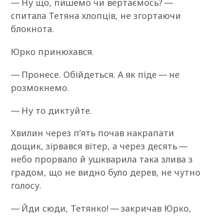
— Ну що, пишемо чи вертаємось? —
спитала Тетяна хлопців, не згортаючи
блокнота.
Юрко принюхався.
— Пронесе. Обійдеться. А як піде — не
розмокнемо.
— Ну то диктуйте.
Хвилин через п’ять почав накрапати
дощик, зірвався вітер, а через десять —
небо прорвало й ушкварила така злива з
градом, що не видно було дерев, не чутно
голосу.
— Йди сюди, Тетянко! — закричав Юрко,