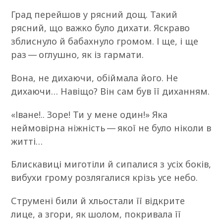
Град перейшов у рясний дощ. Такий
рясний, що важко було дихати. Яскраво
зблиснуло й бабахнуло громом. І ще, і ще
раз — оглушно, як із гармати.
Вона, не дихаючи, обіймала його. Не
дихаючи… Навіщо? Він сам був її диханням.
«Іване!.. Зоре! Ти у мене один!» Яка
неймовірна ніжність — якої не було ніколи в
житті…
Блискавиці миготіли й сипалися з усіх боків,
вибухи грому розлягалися крізь усе небо.
Струмені били й хльостали її відкрите
лице, а згори, як шолом, покривала її