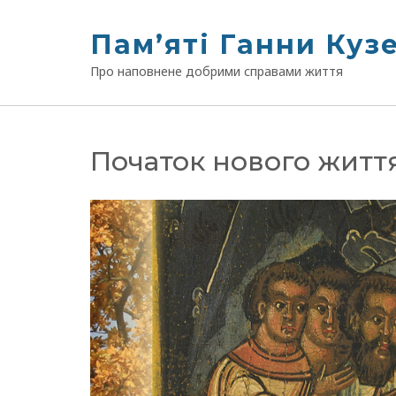
Skip
to
Памʼяті Ганни Куз
content
Про наповнене добрими справами життя
Початок нового житт