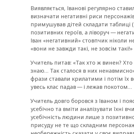
Виявляється, Іванові регулярно ставил
визначати негативні риси персонажів
примушував дітей складати таблиці (
позитивних героїв, а ліворуч — негат
Іван «негативний» стовпчик ніколи не
«вони не завжди такі, не зовсім такі!»
Учитель питав: «Так хто ж винен? Хто 
знаю… Так сталося в них ненавмисно»
фрази ставали крилатими і потім їх в
увесь клас падав — і лежав покотом…
Учитель довго боровся з Іваном і по
усебічно та вміти аналізувати їхні вч
усебічність людини лише з позитивно
присуду не те що складним персонажа
необережність сказати у своє виправ