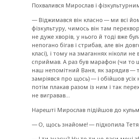
Похвалився Мирослав і фізкультурни
— Віджимався він класно — ми всі йо
фізкультуру, чимось він там перехворів
не дуже хворів, у нього й тоді вже бу
непогано бігав і стрибав, але він до
класі), і тому на змаганнях ніколи не
сприймав. А раз був марафон (чи то шк
наш непомітний Ваня, як зарядив — та
замріявся про щось) — і обійшов усіх
потім плакав разом із ним і так пережи
не вигравав…
Нарешті Мирослав підійшов до кульмі
— О, щось знайоме! — підхопила Тетя
— І ти знаєш? Ну то ти не даси мені 