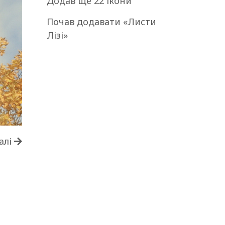
Додав ще 22 ікони
Почав додавати «Листи
Лізі»
алі