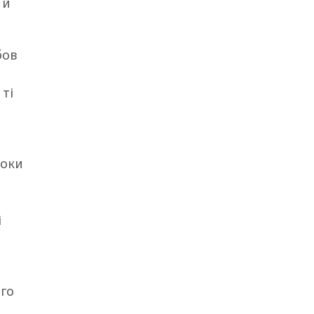
 й
бов
 ті
роки
і
ого