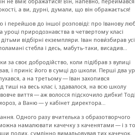
ін не вміє ображатися! Він, напевно, переймався
кості, а ви, дурні, думали, що він ображається!
і перейшов до іншої розповіді: про Іванову лю
на уроці природознавства в четвертому класі
дітьми відбірні екземпляри. Іван пови́збирав усі
поламані стебла і десь, мабуть-таки, висадив…
и за своє добродійство, коли підібрав з вулиці
ав, і приніс його в сумці до школи. Перші два у
лухався, а на третьому — Іван захопився
тиші на весь клас і, здавалося, на всю школу
вовче виття — аж волосся підскочило дибки! Тод
мороз, а Ваню — у кабінет директора…
вання. Одного разу вчителька з образотворчого
 можна намалювати качечку з каченятами — і з т
авши подих, сумлінно вимальовував тих качечок.