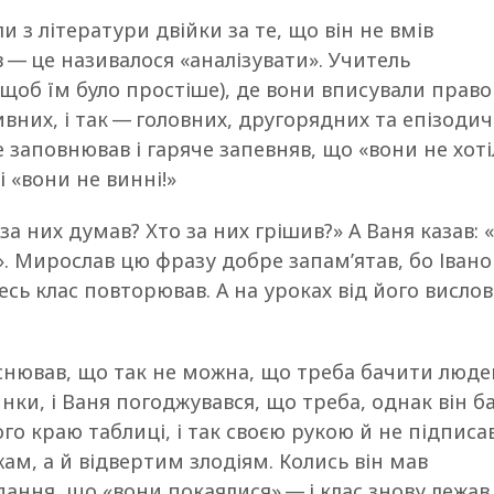
и з літератури двійки за те, що він не вмів
 — це називалося «аналізувати». Учитель
щоб їм було простіше), де вони вписували прав
ивних, і так — головних, другорядних та епізодич
 заповнював і гаряче запевняв, що «вони не хоті
 і «вони не винні!»
за них думав? Хто за них грішив?» А Ваня казав: 
. Мирослав цю фразу добре запам’ятав, бо Івано
есь клас повторював. А на уроках від його вислов
яснював, що так не можна, що треба бачити люде
инки, і Ваня погоджувався, що треба, однак він б
го краю таблиці, і так своєю рукою й не підписа
м, а й відвертим злодіям. Колись він мав
дання, що «вони покаялися» — і клас знову лежа