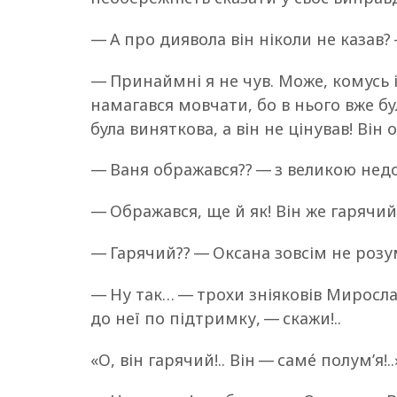
— А про диявола він ніколи не казав?
— Принаймні я не чув. Може, комусь 
намагався мовчати, бо в нього вже б
була виняткова, а він не цінував! Він
— Ваня ображався?? — з великою недо
— Ображався, ще й як! Він же гарячий!
— Гарячий?? — Оксана зовсім не розум
— Ну так… — трохи зніяковів Мирослав
до неї по підтримку, — скажи!..
«О, він гарячий!.. Він — саме́ полум’я!