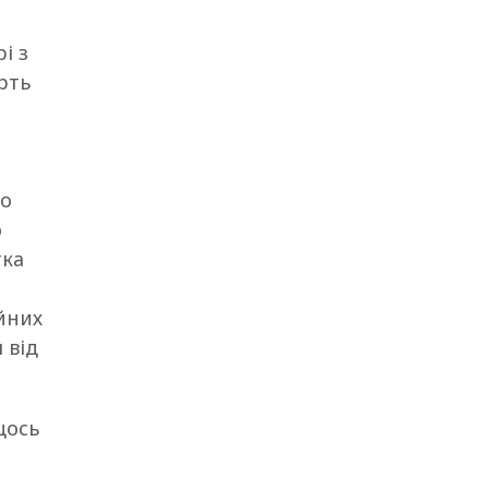
і з
рть
до
о
тка
ойних
 від
щось