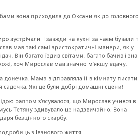
бами вона приходила до Оксани як до головног
о зустрічали. І завжди на кухні за чаєм бували 
слав мав такі самі аристократичні манери, як у
ач. Він багато їздив світами, багато бачив і зна
хожі, хоч Мирослав мав значно м’якшу вдачу.
на донечка. Мама відправляла її в кімнату писати
 садочка. Які це були добрі домашні сцени!
ідою раптом з’ясувалося, що Мирослав учився в
омусь Тетяну здивувало це надзвичайно. Вона
даря безцінного скарбу.
подробиць з Іванового життя.