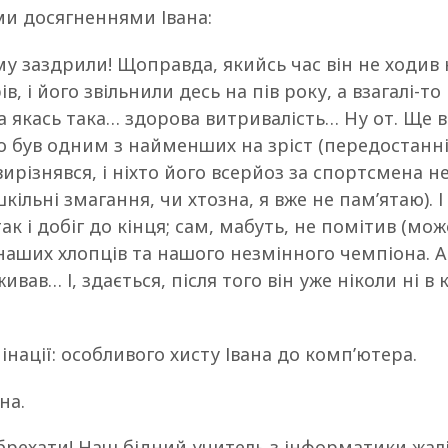
ми досягненнями Івана:
му заздрили! Щоправда, якийсь час він не ходив 
, і його звільнили десь на пів року, а взагалі-то 
ла якась така… здорова витривалість… Ну от. Ще в
вго був одним з найменших на зріст (передостанні
 вирізнявся, і ніхто його всерйоз за спортсмена н
ільні змагання, чи хтозна, я вже не пам’ятаю). І
к і добіг до кінця; сам, мабуть, не помітив (мож
 наших хлопців та нашого незмінного чемпіона. А
вав… І, здається, після того він уже ніколи ні в 
нації: особливого хисту Івана до комп’ютера.
на.
збрехати! Наш бідний учитель з інформатики жалі