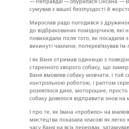
— Неправда! — обурилася Оксана. — В
сумував з вашої безглуздості й жорсто
Мирослав радо погодився з дружиною 
до відбракованих помідорчиків, які 
повикидали після того, як посадили з 
викинуті чахлики, поперев’язував їм 
І як Ваня отримав одиницю з поведінк
старезного хворого собаку, що замерз
Ваня вмовляв собаку мовчати, і той с
контрольною роботою, і раптом серед 
розляглося дике, моторошне, просто 
собаку довелося відправити знов на 
І про те, як Івана «пробило» на малю
мистецтва показала класові як легко
часу Ваня на всіх перервах, затамув