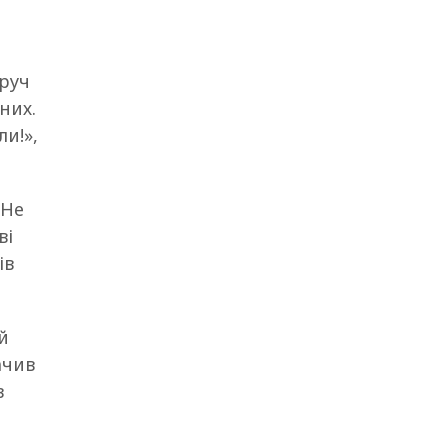
оруч
них.
ли!»,
«Не
ві
ів
й
ачив
в
в…