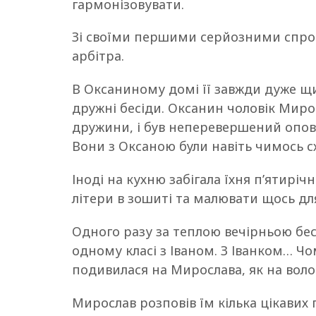
гармонізовувати.
Зі своїми першими серйозними спро
арбітра.
В Оксаниному домі її завжди дуже щир
дружні бесіди. Оксанин чоловік Миро
дружини, і був неперевершений оповід
Вони з Оксаною були навіть чимось с
Іноді на кухню забігала їхня п’ятиріч
літери в зошиті та малювати щось для
Одного разу за теплою вечірньою бес
одному класі з Іваном. З Іванком… Ч
подивилася на Мирослава, як на воло
Мирослав розповів їм кілька цікавих 