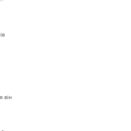
ів
я він