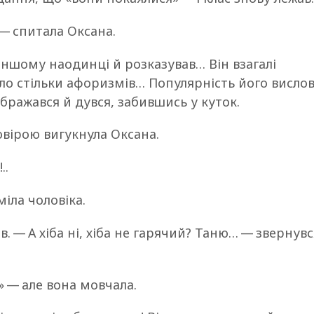
 — спитала Оксана.
іншому наодинці й розказував… Він взагалі
уло стільки афоризмів… Популярність його вислов
 ображався й дувся, забившись у куток.
вірою вигукнула Оксана.
..
іла чоловіка.
. — А хіба ні, хіба не гарячий? Таню… — звернувс
..» — але вона мовчала.