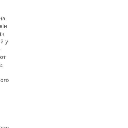
на
він
ін
й у
е
 от
е,
кого
вся,