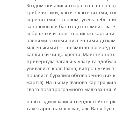
Згодом почалися творчі варіації на 
грибенятами, квіти з квітенятами, с
зоренятами — словом, увесь небесний
заповнювали багатодітні сімейства.
зображаючи просто райські картини:
оленями з їхніми численними дітками 
маленькими) — і незмінно посеред т
каплички чи до хреста. Майстерність
привернула загальну увагу та здобула
увивалися коло Івана, випрошуючи по
почалися бурхливі обговорення цих к
жартів). На цьому Іванова кар’єра жи
свого позапрограмного малювання. У
навіть здивувалися твердості його рі
таке гарне намалював, але Ваня був н