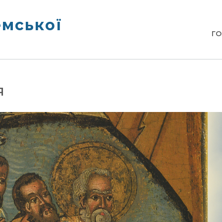
емської
Г
я