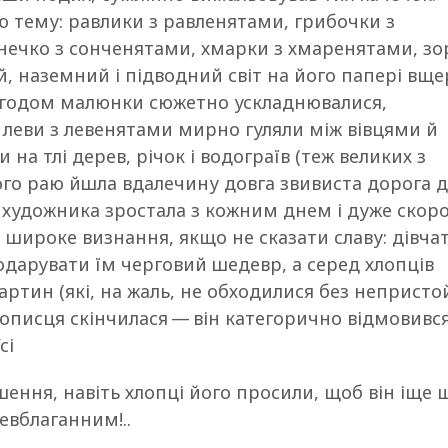
цю тему: равлики з равленятами, грибочки з
онечко з сонченятами, хмарки з хмаренятами, зор
, наземний і підводний світ на його папері вще
 Згодом малюнки сюжетно ускладнювалися,
 леви з левенятами мирно гуляли між вівцями й
на тлі дерев, річок і водограїв (теж великих з
ого раю йшла вдалечину довга звивиста дорога 
 художника зростала з кожним днем і дуже скор
 широке визнання, якщо не сказати славу: дівча
дарувати їм черговий шедевр, а серед хлопців
артин (які, на жаль, не обходилися без неприст
вописця скінчилася — він категорично відмовився
сі
шення, навіть хлопці його просили, щоб він іще 
евблаганним!..